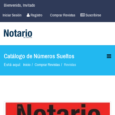
Bienvenido, Invitado
Iniciar Sesión
Registro
Comprar Revistas
Suscribirse
Catálogo de Números Sueltos
Inicio
Comprar Revistas
Revistas
Está aquí: