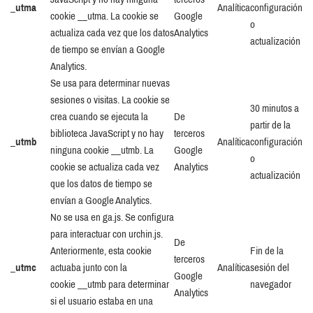
_utma
Analítica
configuración
cookie __utma. La cookie se
Google
o
actualiza cada vez que los datos
Analytics
actualización
de tiempo se envían a Google
Analytics.
Se usa para determinar nuevas
sesiones o visitas. La cookie se
30 minutos a
crea cuando se ejecuta la
De
partir de la
biblioteca JavaScript y no hay
terceros
_utmb
Analítica
configuración
ninguna cookie __utmb. La
Google
o
cookie se actualiza cada vez
Analytics
actualización
que los datos de tiempo se
envían a Google Analytics.
No se usa en ga.js. Se configura
para interactuar con urchin.js.
De
Anteriormente, esta cookie
Fin de la
terceros
_utmc
actuaba junto con la
Analítica
sesión del
Google
cookie __utmb para determinar
navegador
Analytics
si el usuario estaba en una