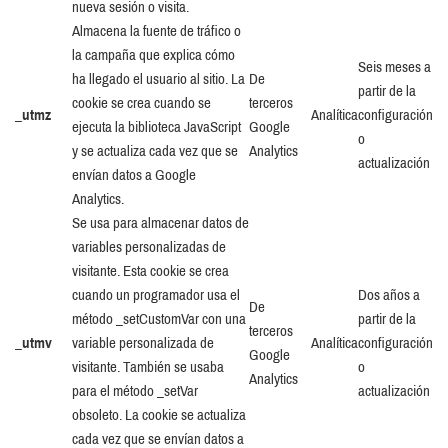
nueva sesión o visita.
Almacena la fuente de tráfico o
la campaña que explica cómo
Seis meses a
ha llegado el usuario al sitio. La
De
partir de la
cookie se crea cuando se
terceros
_utmz
Analítica
configuración
ejecuta la biblioteca JavaScript
Google
o
y se actualiza cada vez que se
Analytics
actualización
envían datos a Google
Analytics.
Se usa para almacenar datos de
variables personalizadas de
visitante. Esta cookie se crea
cuando un programador usa el
Dos años a
De
método _setCustomVar con una
partir de la
terceros
_utmv
variable personalizada de
Analítica
configuración
Google
visitante. También se usaba
o
Analytics
para el método _setVar
actualización
obsoleto. La cookie se actualiza
cada vez que se envían datos a