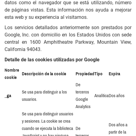
datos como el navegador que se está utilizando, número
de páginas vistas. Esta información nos ayuda a mejorar
esta web y su experiencia al visitarnos.
Los servicios detallados anteriormente son prestados por
Google, Inc. con domicilio en los Estados Unidos con sede
central en 1600 Amphitheatre Parkway, Mountain View,
California 94043.
Detalle de las cookies utilizadas por Google
Nombre
Descripción de la cookie
Propiedad
Tipo
Expira
cookie
De
Se usa para distinguir a los
terceros
_ga
Analítica
Dos años
usuarios.
Google
Analytics
Se usa para distinguir usuarios
y sesiones. La cookie se crea
Dos años a
cuando se ejecuta la biblioteca
De
partir de la
JavaScript y no hay ninguna
terceros