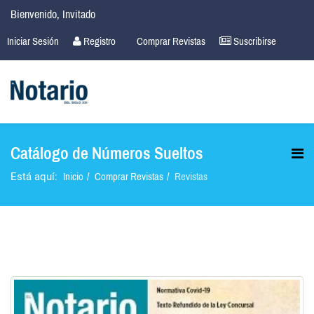
Bienvenido, Invitado
Iniciar Sesión
Registro
Comprar Revistas
Suscribirse
Catálogo de Números Sueltos
Inicio
Comprar Revistas
Revistas
Está aquí: