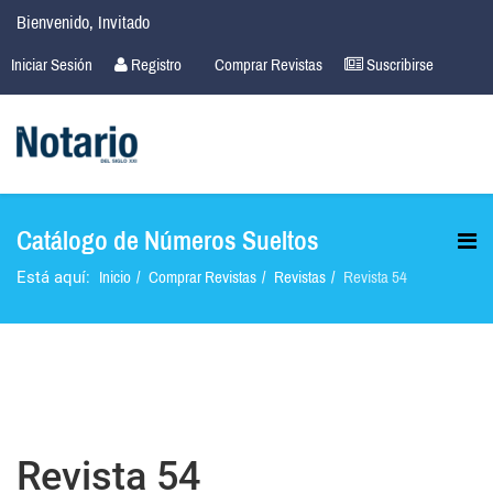
Bienvenido, Invitado
Iniciar Sesión
Registro
Comprar Revistas
Suscribirse
Catálogo de Números Sueltos
Inicio
Comprar Revistas
Revistas
Revista 54
Está aquí:
Revista 54