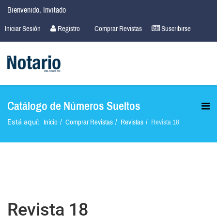
Bienvenido, Invitado
Iniciar Sesión
Registro
Comprar Revistas
Suscribirse
Catálogo de Números Sueltos
Inicio
Comprar Revistas
Revistas
Revista 18
Está aquí:
Revista 18