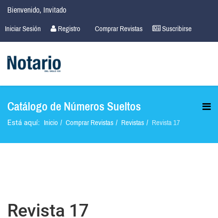
Bienvenido, Invitado
Iniciar Sesión
Registro
Comprar Revistas
Suscribirse
Catálogo de Números Sueltos
Inicio
Comprar Revistas
Revistas
Revista 17
Está aquí:
Revista 17